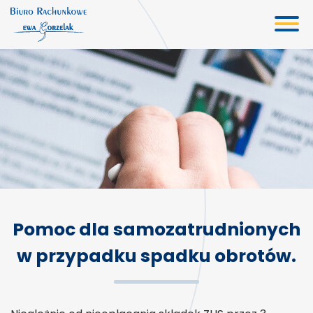
Biuro rachunkowe
Oferta
Usługi księgowe
Kadry i płace
Doradztwo gospodarcze
Wirtualne biuro
Pomoc dla samozatrudnionych
Wycena
w przypadku spadku obrotów.
Aktualności
Kontakt