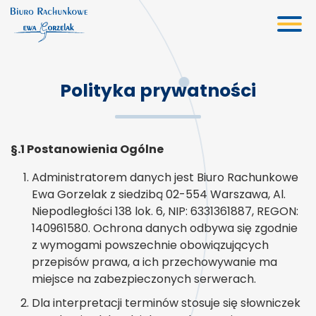
Biuro rachunkowe
Polityka prywatności
Oferta
Usługi księgowe
§.1 Postanowienia Ogólne
Kadry i płace
Administratorem danych jest Biuro Rachunkowe
Doradztwo gospodarcze
Ewa Gorzelak z siedzibą 02-554 Warszawa, Al.
Niepodległości 138 lok. 6, NIP: 6331361887, REGON:
Wirtualne biuro
140961580. Ochrona danych odbywa się zgodnie
Wycena
z wymogami powszechnie obowiązujących
przepisów prawa, a ich przechowywanie ma
Aktualności
miejsce na zabezpieczonych serwerach.
Kontakt
Dla interpretacji terminów stosuje się słowniczek