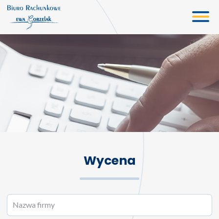
Biuro rachunkowe
Oferta
Usługi księgowe
Kadry i płace
Doradztwo gospodarcze
Wirtualne biuro
Wycena
Wycena
Aktualności
Kontakt