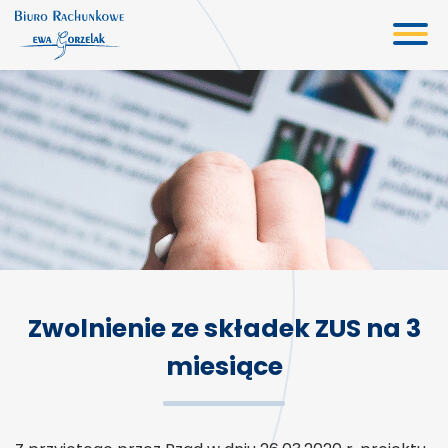
Biuro rachunkowe
Oferta
Usługi księgowe
Kadry i płace
Doradztwo gospodarcze
Wirtualne biuro
Zwolnienie ze składek ZUS na 3
Wycena
miesiące
Aktualności
Kontakt